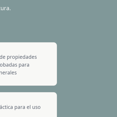
tura.
 de propiedades
robadas para
nerales
áctica para el uso