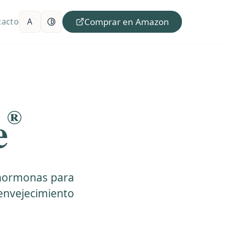
tacto
A
Comprar en Amazon
Tamaño de texto normal
Contraste normal
®
e
 hormonas para
 envejecimiento