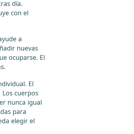
ras día.
uye con el
ayude a
añadir nuevas
ue ocuparse. El
s.
ividual. El
. Los cuerpos
er nunca igual
adas para
da elegir el