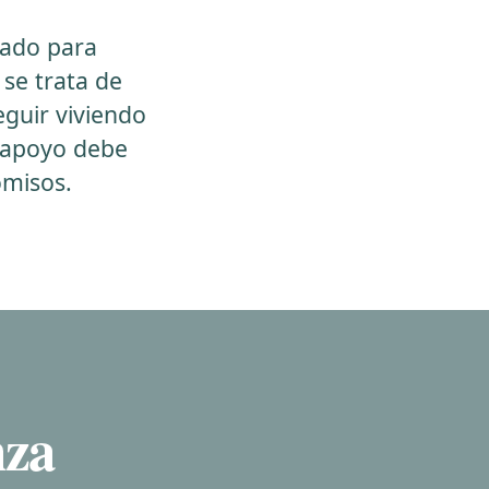
ñado para
 se trata de
eguir viviendo
l apoyo debe
omisos.
nza