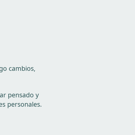
igo cambios,
tar pensado y
nes personales.