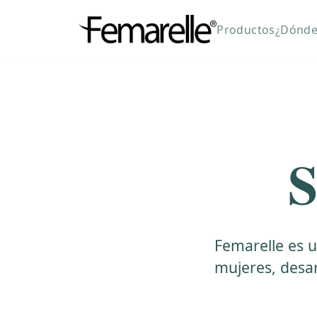
Productos
¿Dónde
S
Femarelle es 
mujeres, desar