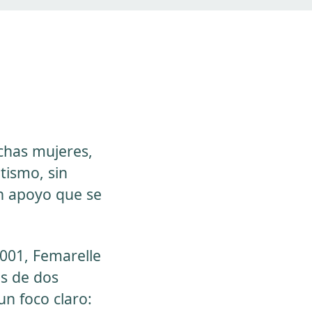
chas mujeres,
tismo, sin
un apoyo que se
001, Femarelle
s de dos
n foco claro: